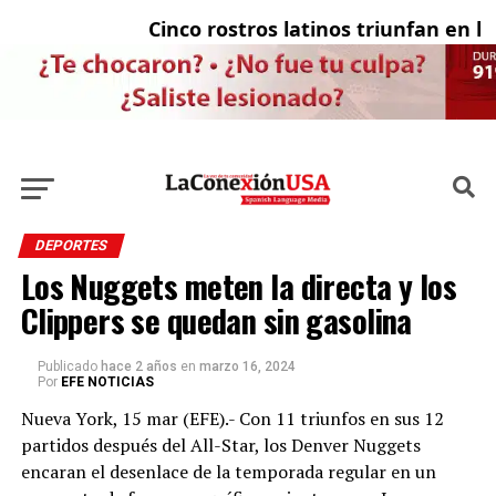
Cinco rostros latinos triunfan en la t
El
DEPORTES
Los Nuggets meten la directa y los
Clippers se quedan sin gasolina
Publicado
hace 2 años
en
marzo 16, 2024
Por
EFE NOTICIAS
Nueva York, 15 mar (EFE).- Con 11 triunfos en sus 12
partidos después del All-Star, los Denver Nuggets
encaran el desenlace de la temporada regular en un