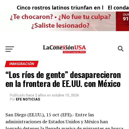
Cinco rostros latinos triunfan en la televisión
El condado 
INMIGRACIÓN
“Los ríos de gente” desaparecieron
en la frontera de EE.UU. con México
Publicado
hace 2 años
en
octubre 15, 2024
Por
EFE NOTICIAS
San Diego (EE.UU.), 15 oct (EFE).- Entre las
administraciones de Estados Unidos y México han
logrado detener la llegada masiva de migrantes en busca