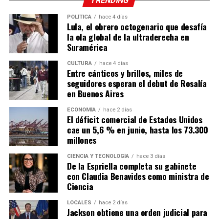
TRENDING
POLÍTICA
hace 4 días
Lula, el obrero octogenario que desafía
la ola global de la ultraderecha en
Suramérica
CULTURA
hace 4 días
Entre cánticos y brillos, miles de
seguidores esperan el debut de Rosalía
en Buenos Aires
ECONOMÍA
hace 2 días
El déficit comercial de Estados Unidos
cae un 5,6 % en junio, hasta los 73.300
millones
CIENCIA Y TECNOLOGÍA
hace 3 días
De la Espriella completa su gabinete
con Claudia Benavides como ministra de
Ciencia
LOCALES
hace 2 días
Jackson obtiene una orden judicial para