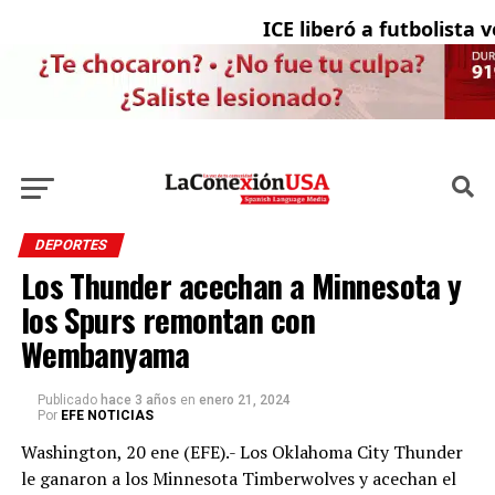
ICE liberó a futbolista ven
DEPORTES
Los Thunder acechan a Minnesota y
los Spurs remontan con
Wembanyama
Publicado
hace 3 años
en
enero 21, 2024
Por
EFE NOTICIAS
Washington, 20 ene (EFE).- Los Oklahoma City Thunder
le ganaron a los Minnesota Timberwolves y acechan el