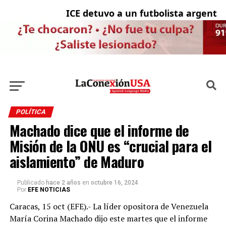
ICE detuvo a un futbolista argentino y
Ci
POLÍTICA
Machado dice que el informe de
Misión de la ONU es “crucial para el
aislamiento” de Maduro
Publicado
hace 2 años
en
octubre 16, 2024
Por
EFE NOTICIAS
Caracas, 15 oct (EFE).- La líder opositora de Venezuela
María Corina Machado dijo este martes que el informe