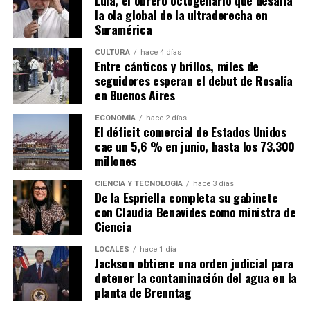
Lula, el obrero octogenario que desafía
la ola global de la ultraderecha en
Suramérica
CULTURA
hace 4 días
Entre cánticos y brillos, miles de
seguidores esperan el debut de Rosalía
en Buenos Aires
ECONOMÍA
hace 2 días
El déficit comercial de Estados Unidos
cae un 5,6 % en junio, hasta los 73.300
millones
CIENCIA Y TECNOLOGÍA
hace 3 días
De la Espriella completa su gabinete
con Claudia Benavides como ministra de
Ciencia
LOCALES
hace 1 día
Jackson obtiene una orden judicial para
detener la contaminación del agua en la
planta de Brenntag