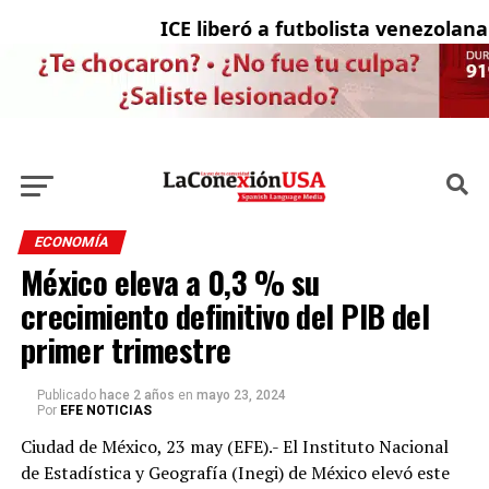
ICE liberó a futbolista venezolana c
L
ECONOMÍA
México eleva a 0,3 % su
crecimiento definitivo del PIB del
primer trimestre
Publicado
hace 2 años
en
mayo 23, 2024
Por
EFE NOTICIAS
Ciudad de México, 23 may (EFE).- El Instituto Nacional
de Estadística y Geografía (Inegi) de México elevó este