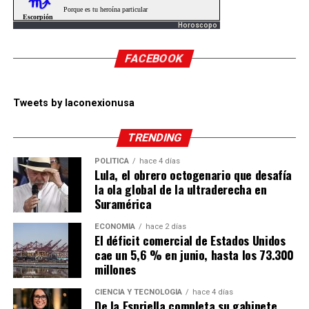
Horoscopo
FACEBOOK
Tweets by laconexionusa
TRENDING
POLÍTICA
hace 4 días
Lula, el obrero octogenario que desafía
la ola global de la ultraderecha en
Suramérica
ECONOMÍA
hace 2 días
El déficit comercial de Estados Unidos
cae un 5,6 % en junio, hasta los 73.300
millones
CIENCIA Y TECNOLOGÍA
hace 4 días
De la Espriella completa su gabinete