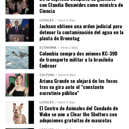
con Claudia Benavides como ministra de
Ciencia
LOCALES
hace 2 días
Jackson obtiene una orden judicial para
detener la contaminación del agua en la
planta de Brenntag
ECONOMÍA
hace 2 días
Colombia compra dos aviones KC-390
de transporte militar a la brasileña
Embraer
CULTURA
hace 4 días
Ariana Grande se alejará de los focos
tras su gira ante el “constante
escrutinio público”
LOCALES
hace 2 días
El Centro de Animales del Condado de
Wake se une a Clear the Shelters con
adopciones gratuitas de mascotas