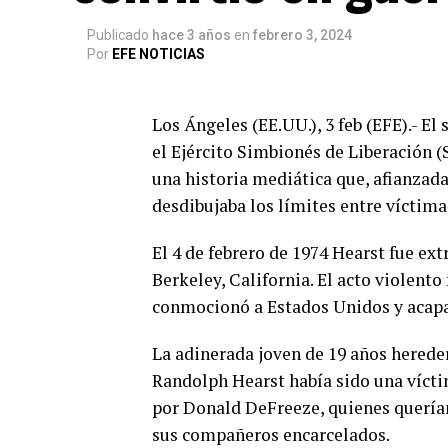
Publicado
hace 3 años
en
febrero 3, 2024
Por
EFE NOTICIAS
Los Ángeles (EE.UU.), 3 feb (EFE).- El
el Ejército Simbionés de Liberación
una historia mediática que, afianzada
desdibujaba los límites entre víctima
El 4 de febrero de 1974 Hearst fue ex
Berkeley, California. El acto violent
conmocionó a Estados Unidos y acapa
La adinerada joven de 19 años hered
Randolph Hearst había sido una víct
por Donald DeFreeze, quienes quería
sus compañeros encarcelados.