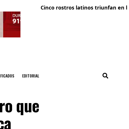
Cinco rostros latinos triunfan en la telev
El con
IFICADOS
EDITORIAL
tro que
ca