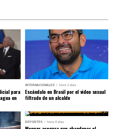
INTERNACIONALES
hace 2 días
icial para
Escándalo en Brasil por el video sexual
 agua en
filtrado de un alcalde
DEPORTES
hace 4 días
Wenger asegura que abandonar el