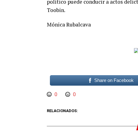
político puede conducir a actos delic
Toobin.
Mónica Rubalcava
Share on Facebook
0
0
RELACIONADOS: