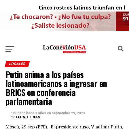
Cinco rostros latinos triunfan en la t
El
LOCALES
Putin anima a los países
latinoamericanos a ingresar en
BRICS en conferencia
parlamentaria
Publicado
hace 3 años
en
septiembre 29, 2023
Por
EFE NOTICIAS
Moscú, 29 sep (EFE).- El presidente ruso, Vladímir Putin,