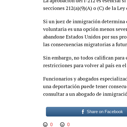
La aprobación del I-212 es esencial si
secciones 212(a)(9)(A) o (C) de la Le
Si un juez de inmigración determina q
voluntaria es una opción menos sever
abandone Estados Unidos por sus propi
las consecuencias migratorias a futur
Sin embargo, no todos califican para 
restricciones para volver al país en el
Funcionarios y abogados especializad
una deportación puede tener consecue
consultar a un abogado de inmigración
Share on Facebook
0
0