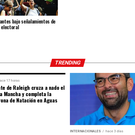
antes bajo señalamientos de
 electoral
TRENDING
ace 17 horas
te de Raleigh cruza a nado el
la Mancha y completa la
orona de Natación en Aguas
INTERNACIONALES
hace 3 días