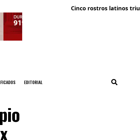
Cinco rostros latinos triunfan 
IFICADOS
EDITORIAL
pio
ex