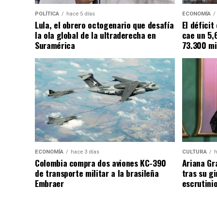
POLÍTICA
hace 5 días
ECONOMÍA
Lula, el obrero octogenario que desafía
El défici
la ola global de la ultraderecha en
cae un 5,
Suramérica
73.300 mi
ECONOMÍA
hace 3 días
CULTURA
h
Colombia compra dos aviones KC-390
Ariana Gr
de transporte militar a la brasileña
tras su g
Embraer
escrutini