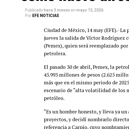
Publicado
hace 3 meses
en
mayo 15, 2026
Por
EFE NOTICIAS
Ciudad de México, 14 may (EFE).- La 
jueves la salida de Víctor Rodríguez 
(Pemex), quien será reemplazado por J
petrolera.
El pasado 30 de abril, Pemex, la pet
45.993 millones de pesos (2.625 millo
más que en el mismo periodo de 2025,
escenario de “alta volatilidad de los
petróleo.
“Es un hombre honesto, y lleva ya un
proyectos, y decidí nombrarlo direct
referencia a Carpio, cuyo nombramien