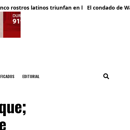
rostros latinos triunfan en la televisión española
El condado de Wake re
IFICADOS
EDITORIAL
que;
e