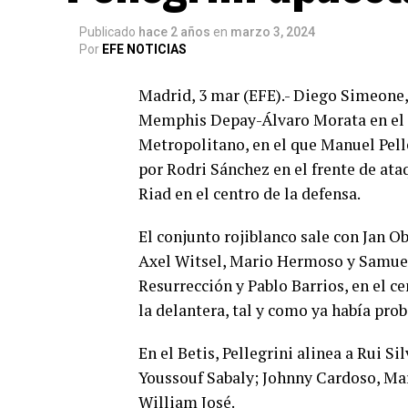
Publicado
hace 2 años
en
marzo 3, 2024
Por
EFE NOTICIAS
Madrid, 3 mar (EFE).- Diego Simeone,
Memphis Depay-Álvaro Morata en el on
Metropolitano, en el que Manuel Pell
por Rodri Sánchez en el frente de ata
Riad en el centro de la defensa.
El conjunto rojiblanco sale con Jan Ob
Axel Witsel, Mario Hermoso y Samuel 
Resurrección y Pablo Barrios, en el 
la delantera, tal y como ya había pro
En el Betis, Pellegrini alinea a Rui S
Youssouf Sabaly; Johnny Cardoso, Mar
William José.