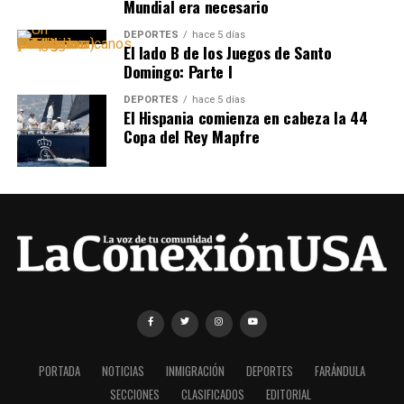
Mundial era necesario
DEPORTES
hace 5 días
El lado B de los Juegos de Santo
Domingo: Parte I
DEPORTES
hace 5 días
El Hispania comienza en cabeza la 44
Copa del Rey Mapfre
PORTADA
NOTICIAS
INMIGRACIÓN
DEPORTES
FARÁNDULA
SECCIONES
CLASIFICADOS
EDITORIAL