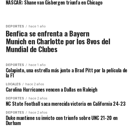
NASCAR: Shane van Gisbergen triunfa en Chicago
DEPORTES
hace 1 año
Benfica se enfrenta a Bayern
Munich en Charlotte por los 8vos del
Mundial de Clubes
DEPORTES
hace 1 año
Colapinto, una estrella más junto a Brad Pitt por la película de
la F1
LOCALES
hace 2 años
Carolina Hurricanes vencen a Dallas en Raleigh
DEPORTES
hace 2 años
NC State Football saca merecida victoria en California 24-23
DEPORTES
hace 2 años
Duke mantiene su invicto con triunfo sobre UNC 21-20 en
Durham