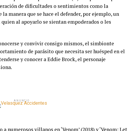
peración de dificultades o sentimientos como la
 la manera que se hace el defender, por ejemplo, un
a quien al apoyarlo se sientan empoderados o les
conocerse y convivir consigo mismos, el simbionte
rtamiento de parásito que necesita ser huésped en el
ntenderse y conocer a Eddie Brock, el personaje
siona.
ANUNCIO
do a numerosos villanos en ‘Venom’ (2018) y ‘Venom: Let