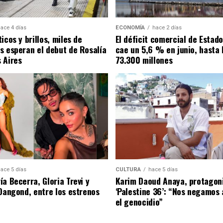
ace 4 días
ECONOMÍA
hace 2 días
icos y brillos, miles de
El déficit comercial de Estad
s esperan el debut de Rosalía
cae un 5,6 % en junio, hasta 
 Aires
73.300 millones
ace 5 días
CULTURA
hace 5 días
a Becerra, Gloria Trevi y
Karim Daoud Anaya, protagon
 Dangond, entre los estrenos
‘Palestine 36’: “Nos negamos 
el genocidio”