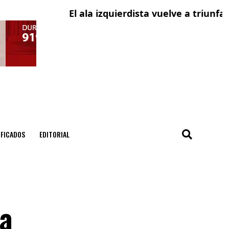
El ala izquierdista vuelve a triunfar en o
ICE li
IFICADOS
EDITORIAL
da