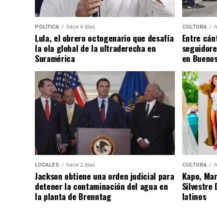
POLÍTICA
hace 4 días
CULTURA
h
Lula, el obrero octogenario que desafía
Entre cánt
la ola global de la ultraderecha en
seguidore
Suramérica
en Buenos
LOCALES
hace 2 días
CULTURA
h
Jackson obtiene una orden judicial para
Kapo, Marí
detener la contaminación del agua en
Silvestre
la planta de Brenntag
latinos