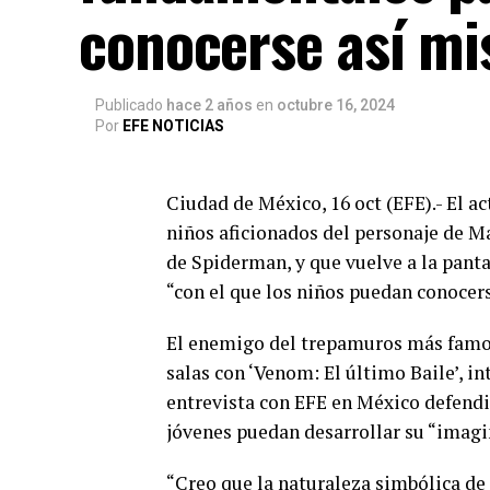
conocerse así m
Publicado
hace 2 años
en
octubre 16, 2024
Por
EFE NOTICIAS
Ciudad de México, 16 oct (EFE).- El 
niños aficionados del personaje de M
de Spiderman, y que vuelve a la panta
“con el que los niños puedan conocer
El enemigo del trepamuros más famos
salas con ‘Venom: El último Baile’, i
entrevista con EFE en México defendió
jóvenes puedan desarrollar su “imagi
“Creo que la naturaleza simbólica de