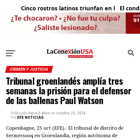
Cinco rostros latinos triunfan en la televisió
El condad
CRIMEN Y JUSTICIA
Tribunal groenlandés amplía tres
semanas la prisión para el defensor
de las ballenas Paul Watson
Publicado
hace 2 años
en
octubre 23, 2024
Por
EFE NOTICIAS
Copenhague, 23 oct (EFE).- El tribunal de distrito de
Sermersooq en Groenlandia, región autónoma de