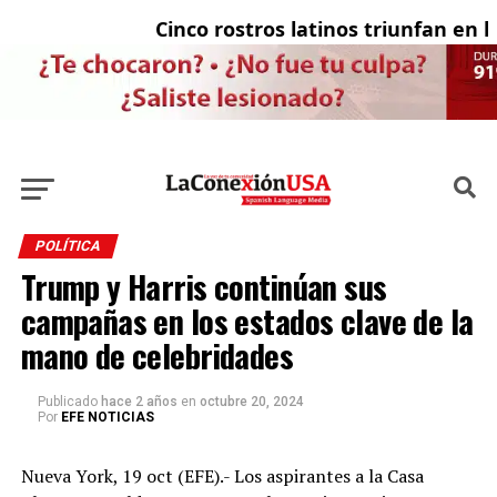
Cinco rostros latinos triunfan en la t
E
POLÍTICA
Trump y Harris continúan sus
campañas en los estados clave de la
mano de celebridades
Publicado
hace 2 años
en
octubre 20, 2024
Por
EFE NOTICIAS
Nueva York, 19 oct (EFE).- Los aspirantes a la Casa