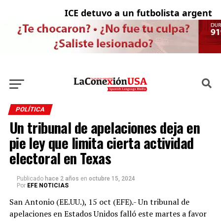
ICE detuvo a un futbolista argentino y
Ci
POLÍTICA
Un tribunal de apelaciones deja en
pie ley que limita cierta actividad
electoral en Texas
Publicado
hace 2 años
en
octubre 15, 2024
Por
EFE NOTICIAS
San Antonio (EE.UU.), 15 oct (EFE).- Un tribunal de
apelaciones en Estados Unidos falló este martes a favor