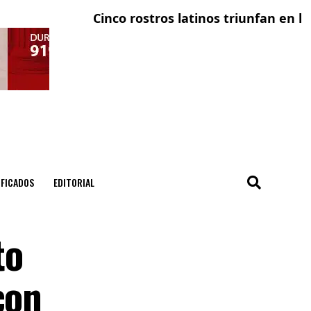
Cinco rostros latinos triunfan en la telev
El con
IFICADOS
EDITORIAL
to
con