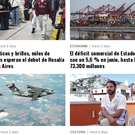
ace 5 días
ECONOMÍA
hace 2 días
icos y brillos, miles de
El déficit comercial de Estad
s esperan el debut de Rosalía
cae un 5,6 % en junio, hasta 
 Aires
73.300 millones
hace 2 días
CULTURA
hace 5 días