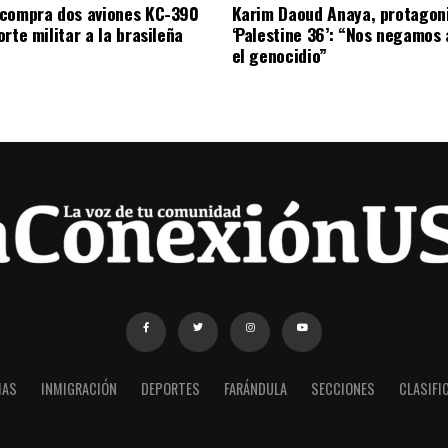
compra dos aviones KC-390
Karim Daoud Anaya, protagon
rte militar a la brasileña
‘Palestine 36’: “Nos negamos 
el genocidio”
IAS
INMIGRACIÓN
DEPORTES
FARÁNDULA
SECCIONES
CLASIFI