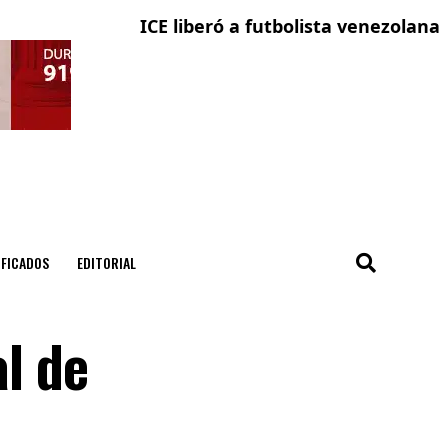
ICE liberó a futbolista venezolana con so
La ci
IFICADOS
EDITORIAL
al de