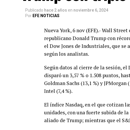
Publicado
hace 2 años
en
noviembre 6, 2024
Por
EFE NOTICIAS
Nueva York, 6 nov (EFE).- Wall Street 
republicano Donald Trump con récords
el Dow Jones de Industriales, que se 
según los analistas.
Según datos al cierre de la sesión, el
disparó un 3,57 % o 1.508 puntos, hast
Goldman Sachs (13,1 %) y JPMorgan (11
Intel (7,4 %).
El índice Nasdaq, en el que cotizan la
unidades, con una fuerte subida de la
aliado de Trump; mientras que el S&P