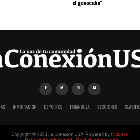
el genocidio”
IAS
INMIGRACIÓN
DEPORTES
FARÁNDULA
SECCIONES
CLASIFI
Copyright © 2023 La Conexión USA. Powered by
Clickove
.