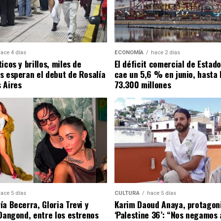
ace 4 días
ECONOMÍA
hace 2 días
icos y brillos, miles de
El déficit comercial de Estad
s esperan el debut de Rosalía
cae un 5,6 % en junio, hasta 
 Aires
73.300 millones
ace 5 días
CULTURA
hace 5 días
a Becerra, Gloria Trevi y
Karim Daoud Anaya, protagon
 Dangond, entre los estrenos
‘Palestine 36’: “Nos negamos 