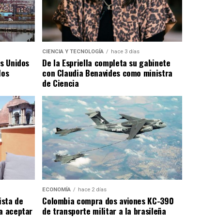
CIENCIA Y TECNOLOGÍA
hace 3 días
os Unidos
De la Espriella completa su gabinete
los
con Claudia Benavides como ministra
de Ciencia
ECONOMÍA
hace 2 días
ista de
Colombia compra dos aviones KC-390
a aceptar
de transporte militar a la brasileña