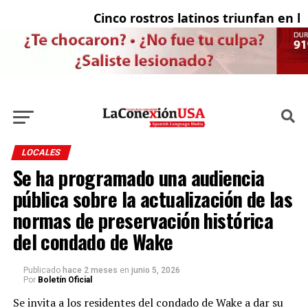
Cinco rostros latinos triunfan en la t
E
LOCALES
Se ha programado una audiencia
pública sobre la actualización de las
normas de preservación histórica
del condado de Wake
Publicado
hace 2 meses
en
junio 5, 2026
Por
Boletín Oficial
Se invita a los residentes del condado de Wake a dar su