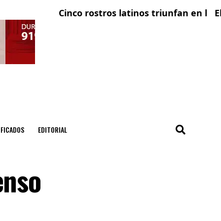
Cinco rostros latinos triunfan en la televis
El cond
IFICADOS
EDITORIAL
enso