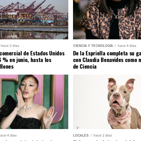
hace 2 días
CIENCIA Y TECNOLOGÍA
hace 4 días
t comercial de Estados Unidos
De la Espriella completa su g
6 % en junio, hasta los
con Claudia Benavides como m
llones
de Ciencia
ace 4 días
LOCALES
hace 2 días