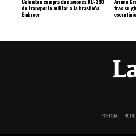
Colombia compra dos aviones KC-390
Ariana Gr
de transporte militar a la brasileña
tras su g
Embraer
escrutini
PORTADA
NOTIC