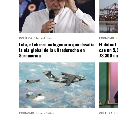
POLÍTICA
hace 4 días
ECONOMÍA
Lula, el obrero octogenario que desafía
El défici
la ola global de la ultraderecha en
cae un 5,
Suramérica
73.300 mi
ECONOMÍA
hace 2 días
CULTURA
h