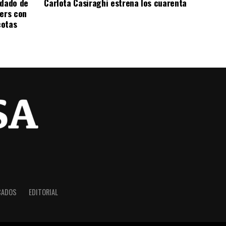
ndado de
Carlota Casiraghi estrena los cuarenta
ters con
cotas
CADOS
EDITORIAL