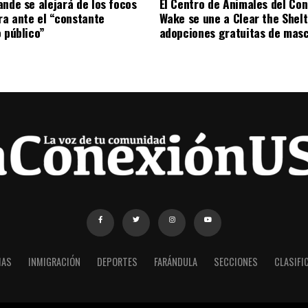
ande se alejará de los focos
El Centro de Animales del Co
ira ante el “constante
Wake se une a Clear the Shel
o público”
adopciones gratuitas de mas
IAS
INMIGRACIÓN
DEPORTES
FARÁNDULA
SECCIONES
CLASIFI