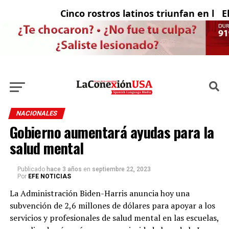
Cinco rostros latinos triunfan en la tele
El c
NACIONALES
Gobierno aumentará ayudas para la
salud mental
Publicado
hace 3 años
en
septiembre 22, 2023
Por
EFE NOTICIAS
La Administración Biden-Harris anuncia hoy una
subvención de 2,6 millones de dólares para apoyar a los
servicios y profesionales de salud mental en las escuelas,