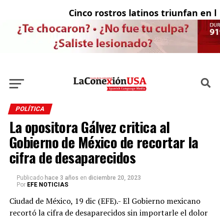
Cinco rostros latinos triunfan en la 
E
POLÍTICA
La opositora Gálvez critica al
Gobierno de México de recortar la
cifra de desaparecidos
Publicado
hace 3 años
en
diciembre 20, 2023
Por
EFE NOTICIAS
Ciudad de México, 19 dic (EFE).- El Gobierno mexicano
recortó la cifra de desaparecidos sin importarle el dolor